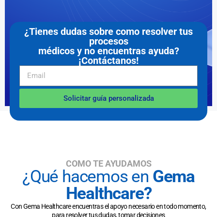
¿Tienes dudas sobre como resolver tus
procesos
médicos y no encuentras ayuda?
¡Contáctanos!
Solicitar guía personalizada
Un diagnóstico
médico puede
cambiar tu vida en
segundos
COMO TE AYUDAMOS
¿Qué hacemos en
Gema
¡Estamos aquí para ayudarte a
tomar la mejor decisión!
Healthcare?
Con Gema Healthcare encuentras el apoyo necesario en todo momento,
para resolver tus dudas, tomar decisiones